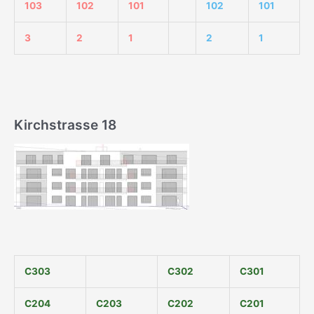
103
102
101
102
101
3
2
1
2
1
Kirchstrasse 18
C303
C302
C301
C204
C203
C202
C201